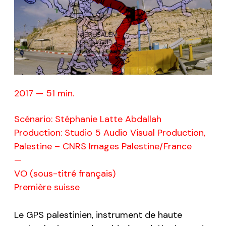
2017 — 51 min.
Scénario: Stéphanie Latte Abdallah
Production: Studio 5 Audio Visual Production,
Palestine – CNRS Images Palestine/France
—
VO (sous-titré français)
Première suisse
Le GPS palestinien, instrument de haute