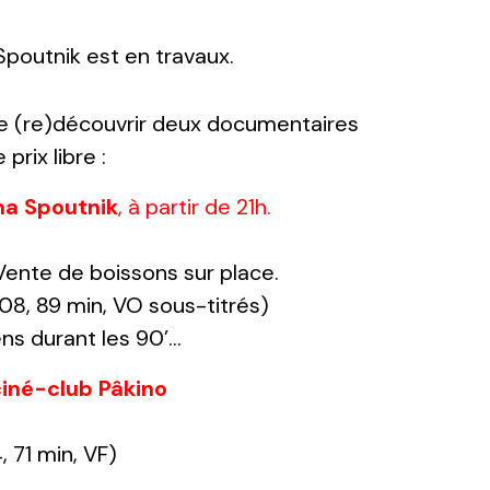
 Spoutnik est en travaux.
e (re)découvrir deux documentaires
prix libre :
éma Spoutnik
, à partir de 21h.
Vente de boissons sur place.
8, 89 min, VO sous-titrés)
ens durant les 90’…
iné-club Pâkino
 71 min, VF)