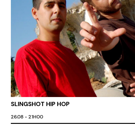
SLINGSHOT HIP HOP
23.09 - 20H30
26.08 - 21H00
24.09 - 19H00