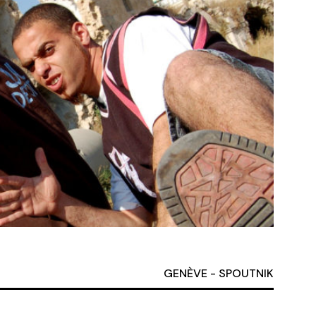
GENÈVE - MQ PÂQUIS / LA TRAVERSE
GENÈVE - SPOUTNIK
VERNIER - SALLE CHAUVET-LULLIN