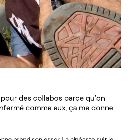
t pour des collabos parce qu’on
st enfermé comme eux, ça me donne
enne prend son essor. La cinéaste suit le