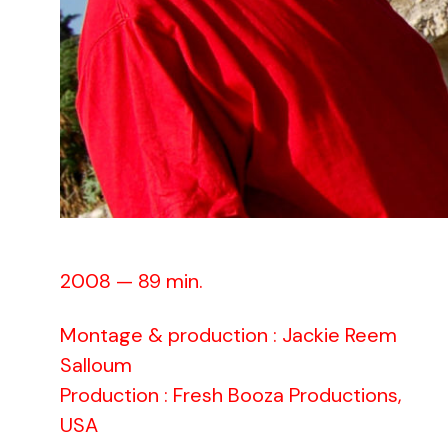
2008 — 89 min.
Montage & production : Jackie Reem
Salloum
Production : Fresh Booza Productions,
USA