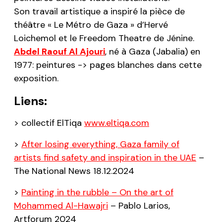
Son travail artistique a inspiré la pièce de
théâtre « Le Métro de Gaza » d’Hervé
Loichemol et le Freedom Theatre de Jénine.
Abdel Raouf Al Ajouri
, né à Gaza (Jabalia) en
1977: peintures -> pages blanches dans cette
exposition.
Liens:
> collectif
ElTiqa
www.eltiqa.com
>
After losing everything, Gaza family of
artists find safety and inspiration in the UAE
–
The National News
18.12.2024
>
Painting in the rubble – On the art of
Mohammed Al-Hawajri
– Pablo Larios,
Artforum
2024