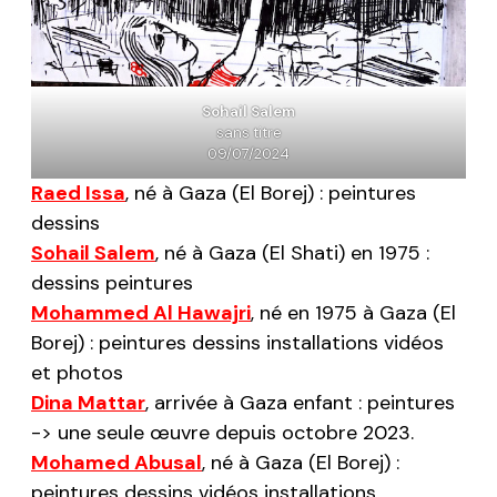
Sohail Salem
sans titre
09/07/2024
Raed Issa
, né à Gaza (El Borej) : peintures
dessins
Sohail Salem
, né à Gaza (El Shati) en 1975 :
dessins peintures
Mohammed Al Hawajri
, né en 1975 à Gaza (El
Borej) : peintures dessins installations vidéos
et photos
Dina Mattar
, arrivée à Gaza enfant : peintures
-> une seule œuvre depuis octobre 2023.
Mohamed Abusal
, né à Gaza (El Borej) :
peintures dessins vidéos installations.