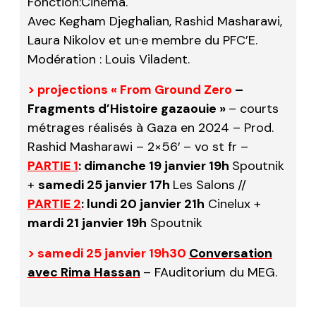
Fonction:Cinéma.
Avec Kegham Djeghalian, Rashid Masharawi,
Laura Nikolov et un·e membre du PFC’E.
Modération : Louis Viladent.
> projections « From Ground Zero
–
Fragments d’Histoire gazaouie »
– courts
métrages réalisés à Gaza en 2024 – Prod.
Rashid Masharawi – 2×56′ – vo st fr –
PARTIE 1
: dimanche 19 janvier 19h
Spoutnik
+
samedi 25 janvier 17h
Les Salons
//
PARTIE 2
: lundi 20 janvier 21h
Cinelux +
mardi 21 janvier 19h
Spoutnik
> samedi 25 janvier 19h30
Conversation
avec Rima Hassan
– FAuditorium du MEG.