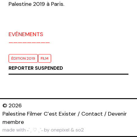
Palestine 2019 à Paris.
EVÉNEMENTS
ÉDITION 2019
FILM
REPORTER SUSPENDED
© 2026
Palestine Filmer C’est Exister /
Contact
/
Devenir
membre
made with ˗ˋˏ ♡ ˎˊ˗ by
onepixel
&
so2