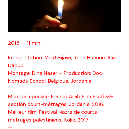
2015 — 11 min.
Interprétation: Majd Hijawi, Ruba Hannun, Alia
Daoud
Montage: Dina Naser – Production: Doc
Nomads School, Belgique, Jordanie
—
Mention spéciale, Franco Arab Film Festival-
section court-métrages, Jordanie, 2016.
Meilleur film, Festival Nazra de courts-
métrages palestiniens, Italie, 2017
—