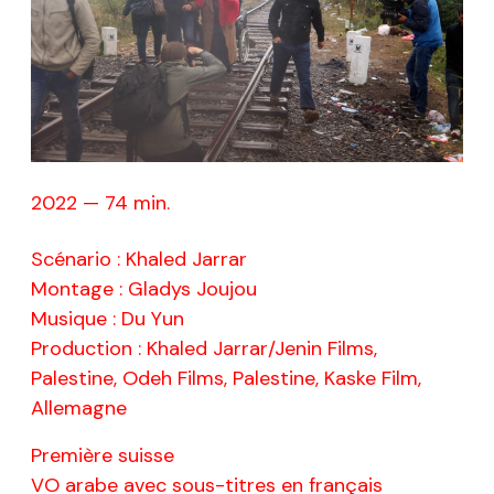
2022 — 74 min.
Scénario : Khaled Jarrar
Montage : Gladys Joujou
Musique : Du Yun
Production : Khaled Jarrar/Jenin Films,
Palestine, Odeh Films, Palestine, Kaske Film,
Allemagne
Première suisse
VO arabe avec sous-titres en français