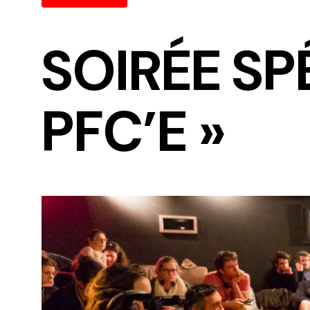
SOIRÉE SP
PFC’E »